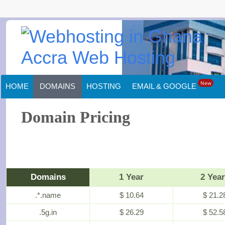
New
HOME
DOMAINS
HOSTING
EMAIL & GOOGLE
Domain Pricing
Domains
1 Year
2 Yea
.*.name
$ 10.64
$ 21.2
.5g.in
$ 26.29
$ 52.5