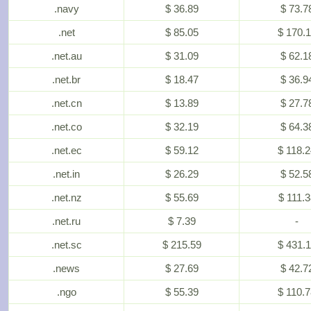
.navy
$ 36.89
$ 73.7
.net
$ 85.05
$ 170.
.net.au
$ 31.09
$ 62.1
.net.br
$ 18.47
$ 36.9
.net.cn
$ 13.89
$ 27.7
.net.co
$ 32.19
$ 64.3
.net.ec
$ 59.12
$ 118.
.net.in
$ 26.29
$ 52.5
.net.nz
$ 55.69
$ 111.3
.net.ru
$ 7.39
-
.net.sc
$ 215.59
$ 431.
.news
$ 27.69
$ 42.7
.ngo
$ 55.39
$ 110.