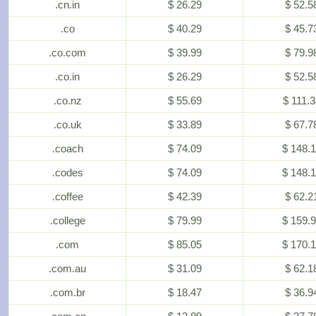
.cn.in
$ 26.29
$ 52.5
.co
$ 40.29
$ 45.7
.co.com
$ 39.99
$ 79.9
.co.in
$ 26.29
$ 52.5
.co.nz
$ 55.69
$ 111.3
.co.uk
$ 33.89
$ 67.7
.coach
$ 74.09
$ 148.
.codes
$ 74.09
$ 148.
.coffee
$ 42.39
$ 62.2
.college
$ 79.99
$ 159.
.com
$ 85.05
$ 170.
.com.au
$ 31.09
$ 62.1
.com.br
$ 18.47
$ 36.9