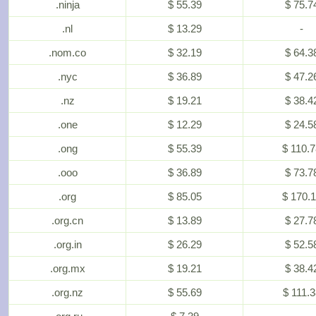
.ninja
$ 55.39
$ 75.7
.nl
$ 13.29
-
.nom.co
$ 32.19
$ 64.3
.nyc
$ 36.89
$ 47.2
.nz
$ 19.21
$ 38.4
.one
$ 12.29
$ 24.5
.ong
$ 55.39
$ 110.
.ooo
$ 36.89
$ 73.7
.org
$ 85.05
$ 170.
.org.cn
$ 13.89
$ 27.7
.org.in
$ 26.29
$ 52.5
.org.mx
$ 19.21
$ 38.4
.org.nz
$ 55.69
$ 111.3