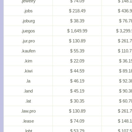
.jewelry
$ 74.09
$ 148.
.jobs
$ 218.49
$ 436.
.joburg
$ 38.39
$ 76.7
.juegos
$ 1,649.99
$ 3,299.
.jur.pro
$ 130.89
$ 261.
.kaufen
$ 55.39
$ 110.
.kim
$ 22.09
$ 36.1
.kiwi
$ 44.59
$ 89.1
.la
$ 46.19
$ 92.3
.land
$ 45.19
$ 90.3
.lat
$ 30.35
$ 60.7
.law.pro
$ 130.89
$ 261.
.lease
$ 74.09
$ 148.
.lgbt
$ 53.79
$ 107.