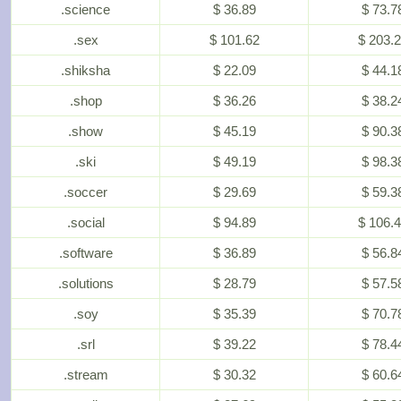
.science
$ 36.89
$ 73.7
.sex
$ 101.62
$ 203.
.shiksha
$ 22.09
$ 44.1
.shop
$ 36.26
$ 38.2
.show
$ 45.19
$ 90.3
.ski
$ 49.19
$ 98.3
.soccer
$ 29.69
$ 59.3
.social
$ 94.89
$ 106.
.software
$ 36.89
$ 56.8
.solutions
$ 28.79
$ 57.5
.soy
$ 35.39
$ 70.7
.srl
$ 39.22
$ 78.4
.stream
$ 30.32
$ 60.6