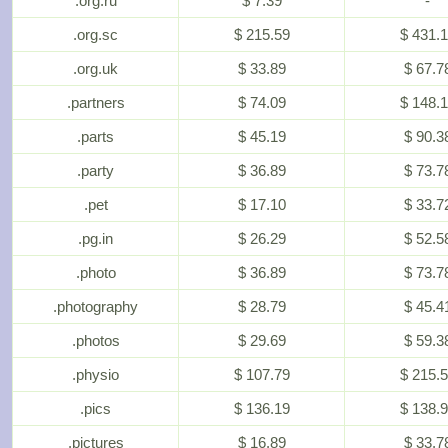
.org.ru
$ 7.39
-
.org.sc
$ 215.59
$ 431.
.org.uk
$ 33.89
$ 67.7
.partners
$ 74.09
$ 148.
.parts
$ 45.19
$ 90.3
.party
$ 36.89
$ 73.7
.pet
$ 17.10
$ 33.7
.pg.in
$ 26.29
$ 52.5
.photo
$ 36.89
$ 73.7
.photography
$ 28.79
$ 45.4
.photos
$ 29.69
$ 59.3
.physio
$ 107.79
$ 215.
.pics
$ 136.19
$ 138.
.pictures
$ 16.89
$ 33.7