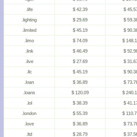
.life
$ 42.39
$ 45.5
.lighting
$ 29.69
$ 59.3
.limited
$ 45.19
$ 90.3
.limo
$ 74.09
$ 148.
.link
$ 46.49
$ 92.9
.live
$ 27.69
$ 31.6
.llc
$ 45.19
$ 90.3
.loan
$ 36.89
$ 73.7
.loans
$ 120.09
$ 240.
.lol
$ 38.39
$ 41.1
.london
$ 55.39
$ 110.
.love
$ 36.89
$ 73.7
.ltd
$ 28.79
$ 37.5