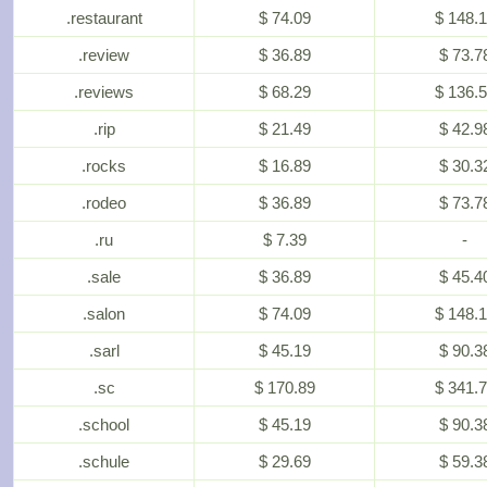
.restaurant
$ 74.09
$ 148.
.review
$ 36.89
$ 73.7
.reviews
$ 68.29
$ 136.
.rip
$ 21.49
$ 42.9
.rocks
$ 16.89
$ 30.3
.rodeo
$ 36.89
$ 73.7
.ru
$ 7.39
-
.sale
$ 36.89
$ 45.4
.salon
$ 74.09
$ 148.
.sarl
$ 45.19
$ 90.3
.sc
$ 170.89
$ 341.
.school
$ 45.19
$ 90.3
.schule
$ 29.69
$ 59.3