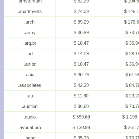
.amsterdam
$ 52.29
$ 104.
.apartments
$ 74.09
$ 148.
.archi
$ 89.29
$ 178.
.army
$ 36.89
$ 73.7
.arq.br
$ 18.47
$ 36.9
.art
$ 14.09
$ 28.1
.art.br
$ 18.47
$ 36.9
.asia
$ 30.79
$ 61.5
.associates
$ 42.39
$ 84.7
.au
$ 11.60
$ 23.2
.auction
$ 36.89
$ 73.7
.audio
$ 599.69
$ 1,199.
.avocat.pro
$ 130.89
$ 261.
.band
$ 35.39
$ 70.7