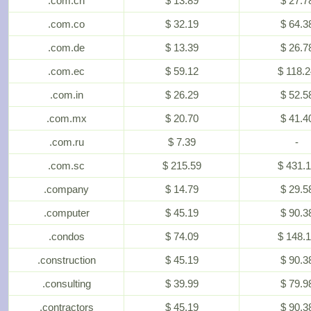
.com.cn
$ 13.89
$ 27.7
.com.co
$ 32.19
$ 64.3
.com.de
$ 13.39
$ 26.7
.com.ec
$ 59.12
$ 118.
.com.in
$ 26.29
$ 52.5
.com.mx
$ 20.70
$ 41.4
.com.ru
$ 7.39
-
.com.sc
$ 215.59
$ 431.
.company
$ 14.79
$ 29.5
.computer
$ 45.19
$ 90.3
.condos
$ 74.09
$ 148.
.construction
$ 45.19
$ 90.3
.consulting
$ 39.99
$ 79.9
.contractors
$ 45.19
$ 90.3