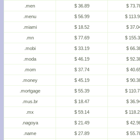
.men
$ 36.89
$ 73.7
.menu
$ 56.99
$ 113.
.miami
$ 18.52
$ 37.0
.mn
$ 77.69
$ 155.
.mobi
$ 33.19
$ 66.3
.moda
$ 46.19
$ 92.3
.mom
$ 37.74
$ 40.6
.money
$ 45.19
$ 90.3
.mortgage
$ 55.39
$ 110.
.mus.br
$ 18.47
$ 36.9
.mx
$ 59.14
$ 118.
.nagoya
$ 21.49
$ 42.9
.name
$ 27.89
$ 55.7